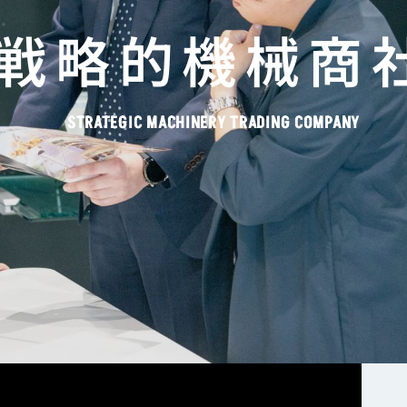
戦略的機械商
STRATEGIC MACHINERY TRADING COMPANY